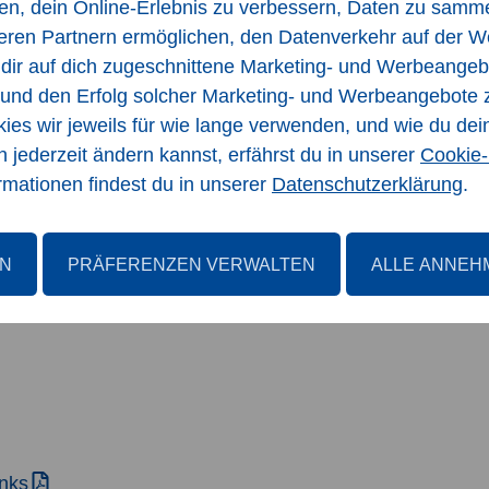
len, dein Online-Erlebnis zu verbessern, Daten zu samme
ers im Fokus. Esther Raemy, Projektleiterin Produktent
eren Partnern ermöglichen, den Datenverkehr auf der W
m Jahr Entwicklungszeit und nach unzähligen Degustation
 dir auf dich zugeschnittene Marketing- und Werbeangeb
ladig schmeckt, wie das Pulver.»
n und den Erfolg solcher Marketing- und Werbeangebote
es wir jeweils für wie lange verwenden, und wie du dei
gestellt und sind ab dieser Woche in Coop Filialen erhält
n jederzeit ändern kannst, erfährst du in unserer
Cookie-
rmationen findest du in unserer
Datenschutzerklärung
.
el: 031 377 20 63,
N
PRÄFERENZEN VERWALTEN
ALLE ANNEH
inks