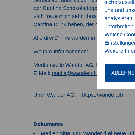
sicherzustel
der Caotina Schokoladegeschmack des Pulv
uns und uns
«Ich freue mich sehr, dass wir nach eine
analysieren,
Caotina Drink haben, der genauso schoko
unterbreite
Welche Cooki
Alle drei Drinks werden in der Schweiz her
Einstellunge
Weitere Info
Weitere Informationen:
Medienstelle Wander AG, Michèle Ernst, T
ABLEHNE
E-Mail:
media@wander.ch
Über Wander AG:
https://wander.ch
Dokumente
Medienmitteilung Wander drei neue Dr