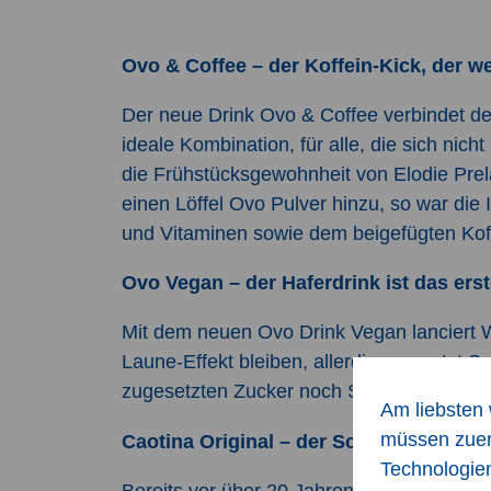
Ovo & Coffee – der Koffein-Kick, der w
Der neue Drink Ovo & Coffee verbindet d
ideale Kombination, für alle, die sich ni
die Frühstücksgewohnheit von Elodie Pre
einen Löffel Ovo Pulver hinzu, so war die
und Vitaminen sowie dem beigefügten Koff
Ovo Vegan – der Haferdrink ist das er
Mit dem neuen Ovo Drink Vegan lanciert 
Laune-Effekt bleiben, allerdings ersetzt 
zugesetzten Zucker noch Süssstoffe.
Am liebsten 
müssen zuer
Caotina Original – der Schokoladige; u
Technologie
Bereits vor über 20 Jahren lancierte die