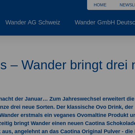
HOME
NEWSL
Wander AG Schweiz
Wander GmbH Deutsc
s – Wander bringt drei 
macht der Januar… Zum Jahreswechsel erweitert die
e drei neue Sorten. Der klassische Ovo Drink, der se
 Wander erstmals ein veganes Ovomaltine Produkt un
eitig bringt Wander einen neuen Caotina Schokolade 
s, angelehnt an das Caotina Original Pulver - die N