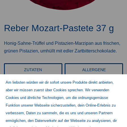
Reber Mozart-Pastete 37 g
Honig-Sahne-Trüffel und Pistazien-Marzipan aus frischen,
grünen Pistazien, umhüllt mit edler Zartbitterschokolade.
ZUTATEN
ALLERGENE
Am liebsten würden wir dir sofort unsere Produkte direkt anbieten,
WEITERE PRODUKTINFORMATIONEN
NÄHRWERTE
aber wir müssen zuerst über Cookies sprechen. Wir verwenden
Cookies und ähnliche Technologien, um die ordnungsgemässe
Funktion unserer Webseite sicherzustellen, dein Online-Erlebnis zu
verbessern, Daten zu sammeln, die es uns und unseren Partnern
Home
ermöglichen, den Datenverkehr auf der Webseite zu analysieren, dir