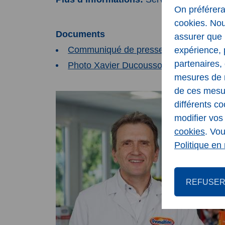
On préférera
cookies. Nou
Documents
assurer que 
Communiqué de presse - Xavier Ducouss
expérience, 
partenaires, 
Photo Xavier Ducousso
mesures de m
de ces mesur
différents co
modifier vo
cookies
. Vo
Politique en 
REFUSE