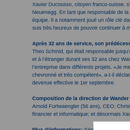
Xavier Ducousso, citoyen franco-suisse, s
Neuenegg. En tant que responsable de la 
équipe. Il a notamment joué un rôle clé da
suis très heureux de pouvoir continuer à 
Après 32 ans de service, son prédécess
Theo Schmid, qui était responsable jusqu’
et à l’étranger durant ses 32 ans chez W
l’entreprise dans différents projets. «Je 
chevronné et très compétent», a-t-il décl
devenue effective le 1er septembre.
Composition de la direction de Wander 
Arnold Furtwaengler (56 ans), CEO; Christi
financier et informatique; et désormais X
Plus d’informations:
Service de presse W