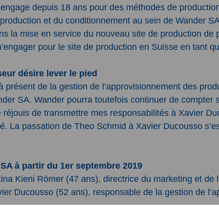
’engage depuis 18 ans pour des méthodes de production 
production et du conditionnement au sein de Wander SA,
ns la mise en service du nouveau site de production de p
m’engager pour le site de production en Suisse en tant 
eur désire lever le pied
à présent de la gestion de l’approvisionnement des produ
ander SA. Wander pourra toutefois continuer de compter 
me réjouis de transmettre mes responsabilités à Xavier D
aré. La passation de Theo Schmid à Xavier Ducousso s’es
SA à partir du 1er septembre 2019
na Kieni Römer (47 ans), directrice du marketing et de la
avier Ducousso (52 ans), responsable de la gestion de l
ander SA, Michèle Ernst, tél.: 031 377 23 77, e-mail:
m