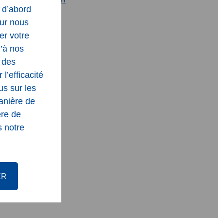
s d’abord
our nous
er votre
u’à nos
r des
l’efficacité
us sur les
manière de
ère de
s notre
ER