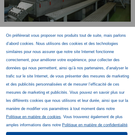
On préférerait vous proposer nos produits tout de suite, mais parlons
RETOUR
d’abord cookies. Nous utilisons des cookies et des technologies
similaires pour nous assurer que notre site Internet fonctionne
correctement, pour améliorer votre expérience, pour collecter des
données qui nous permettent, ainsi qu’à nos partenaires, d’analyser le
Home
trafic sur le site Internet, de vous présenter des mesures de marketing
Contact
et des publicités personnalisées et de mesurer l’efficacité de ces
Newsletter Schweiz
mesures de marketing et publicités. Vous pouvez en savoir plus sur
les différents cookies que nous utilisons et leur durée, ainsi que sur la
Base de données des médias
manière de modifier vos paramètres à tout moment dans notre
Mentions légales
Politique en matière de cookies
. Vous trouverez également de plus
Déclaration de protection des données
amples informations dans notre
Politique en matière de confidentialité
.
Directives relatives aux cookies