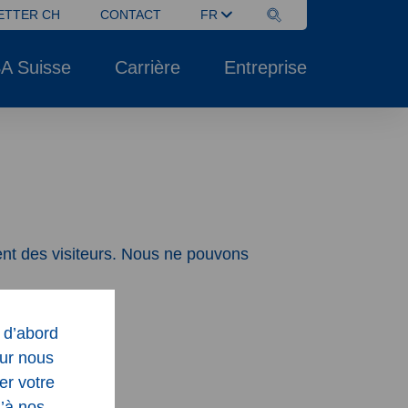
ETTER CH
CONTACT
FR
A Suisse
Carrière
Entreprise
ent des visiteurs. Nous ne pouvons
s d’abord
our nous
er votre
u’à nos