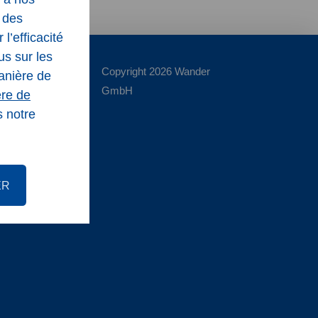
r des
l’efficacité
us sur les
Copyright 2026 Wander
manière de
GmbH
ère de
s notre
ER