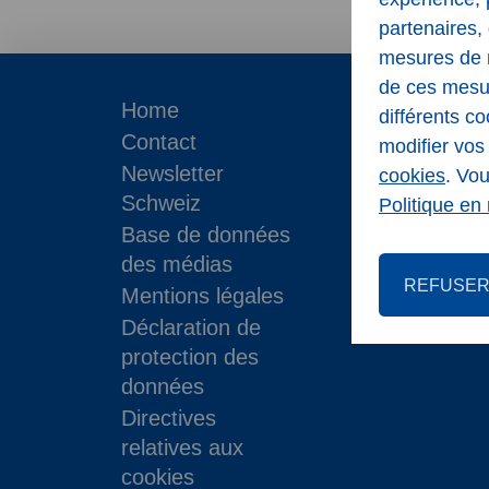
partenaires, 
mesures de m
de ces mesur
Home
différents co
Contact
modifier vo
Newsletter
cookies
. Vo
Schweiz
Politique en 
Base de données
des médias
REFUSE
Mentions légales
Déclaration de
protection des
données
Directives
relatives aux
cookies