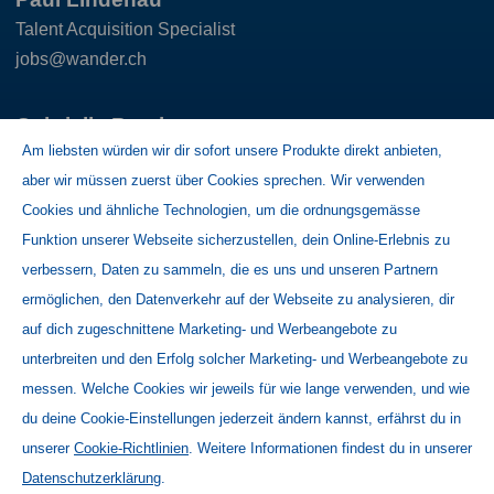
Talent Acquisition Specialist
jobs@wander.ch
Gabriella Bercher
Am liebsten würden wir dir sofort unsere Produkte direkt anbieten,
Bereichspersonalleiterin
aber wir müssen zuerst über Cookies sprechen. Wir verwenden
+41 31 377 25 12
Cookies und ähnliche Technologien, um die ordnungsgemässe
Funktion unserer Webseite sicherzustellen, dein Online-Erlebnis zu
verbessern, Daten zu sammeln, die es uns und unseren Partnern
Home
ermöglichen, den Datenverkehr auf der Webseite zu analysieren, dir
Kontakt
auf dich zugeschnittene Marketing- und Werbeangebote zu
Newsletter Schweiz
unterbreiten und den Erfolg solcher Marketing- und Werbeangebote zu
messen. Welche Cookies wir jeweils für wie lange verwenden, und wie
Mediadatenbank
du deine Cookie-Einstellungen jederzeit ändern kannst, erfährst du in
Nutzungsbedingungen
unserer
Cookie-Richtlinien
. Weitere Informationen findest du in unserer
Datenschutzerklärung
Datenschutzerklärung
.
Cookie-Richtlinien