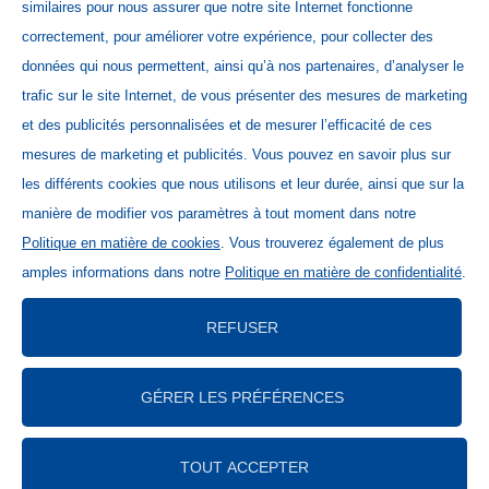
similaires pour nous assurer que notre site Internet fonctionne
correctement, pour améliorer votre expérience, pour collecter des
données qui nous permettent, ainsi qu’à nos partenaires, d’analyser le
Home
trafic sur le site Internet, de vous présenter des mesures de marketing
Contact
et des publicités personnalisées et de mesurer l’efficacité de ces
Newsletter Schweiz
mesures de marketing et publicités. Vous pouvez en savoir plus sur
les différents cookies que nous utilisons et leur durée, ainsi que sur la
Base de données des médias
manière de modifier vos paramètres à tout moment dans notre
Mentions légales
Politique en matière de cookies
. Vous trouverez également de plus
Déclaration de protection des données
amples informations dans notre
Politique en matière de confidentialité
.
Directives relatives aux cookies
Code of Conduct
REFUSER
Lieferanteninformationen
Allgemeine Geschäftsbedingungen
GÉRER LES PRÉFÉRENCES
Impressum
Copyright 2026 Wander GmbH
TOUT ACCEPTER