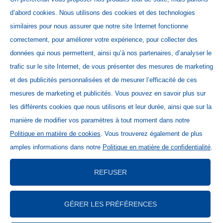
Bereichspersonalleiterin
d’abord cookies. Nous utilisons des cookies et des technologies
+41 31 377 25 21
similaires pour nous assurer que notre site Internet fonctionne
correctement, pour améliorer votre expérience, pour collecter des
données qui nous permettent, ainsi qu’à nos partenaires, d’analyser le
Home
trafic sur le site Internet, de vous présenter des mesures de marketing
Contact
et des publicités personnalisées et de mesurer l’efficacité de ces
Newsletter Schweiz
mesures de marketing et publicités. Vous pouvez en savoir plus sur
les différents cookies que nous utilisons et leur durée, ainsi que sur la
Base de données des médias
manière de modifier vos paramètres à tout moment dans notre
Mentions légales
Politique en matière de cookies
. Vous trouverez également de plus
Déclaration de protection des données
amples informations dans notre
Politique en matière de confidentialité
.
Directives relatives aux cookies
Code of Conduct
REFUSER
Lieferanteninformationen
Allgemeine Geschäftsbedingungen
GÉRER LES PRÉFÉRENCES
Impressum