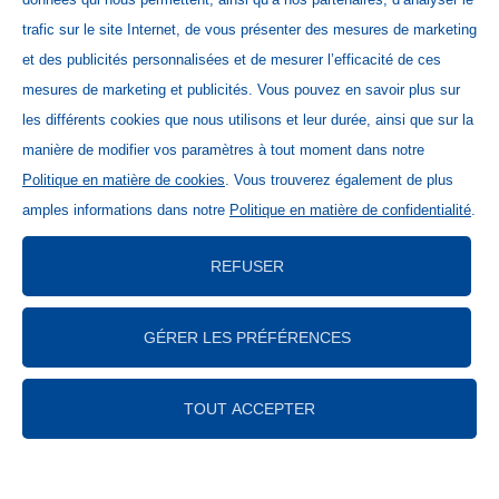
trafic sur le site Internet, de vous présenter des mesures de marketing
et des publicités personnalisées et de mesurer l’efficacité de ces
mesures de marketing et publicités. Vous pouvez en savoir plus sur
les différents cookies que nous utilisons et leur durée, ainsi que sur la
manière de modifier vos paramètres à tout moment dans notre
Politique en matière de cookies
. Vous trouverez également de plus
amples informations dans notre
Politique en matière de confidentialité
.
Home
REFUSER
Contact
Newsletter Schweiz
GÉRER LES PRÉFÉRENCES
Base de données des médias
Mentions légales
TOUT ACCEPTER
Déclaration de protection des données
Directives relatives aux cookies
Code of Conduct